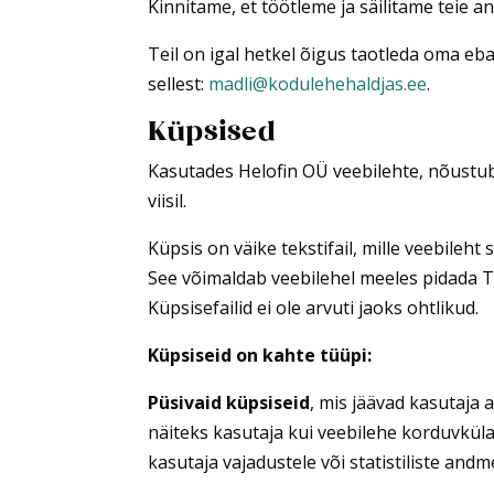
Kinnitame, et töötleme ja säilitame teie a
Teil on igal hetkel õigus taotleda oma eb
sellest:
madli@kodulehehaldjas.ee
.
Küpsised
Kasutades Helofin OÜ veebilehte, nõustub
viisil.
Küpsis on väike tekstifail, mille veebileht
See võimaldab veebilehel meeles pidada Te
Küpsisefailid ei ole arvuti jaoks ohtlikud.
Küpsiseid on kahte tüüpi:
Püsivaid küpsiseid
, mis jäävad kasutaja 
näiteks kasutaja kui veebilehe korduvkül
kasutaja vajadustele või statistiliste and