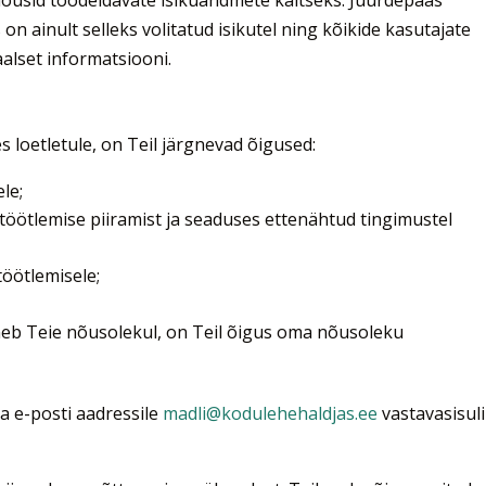
nõusid töödeldavate isikuandmete kaitseks. Juurdepääs
n ainult selleks volitatud isikutel ning kõikide kasutajate
aalset informatsiooni.
 loetletule, on Teil järgnevad õigused:
le;
öötlemise piiramist ja seaduses ettenähtud tingimustel
töötlemisele;
neb Teie nõusolekul, on Teil õigus oma nõusoleku
a e-posti aadressile
madli@kodulehehaldjas.ee
vastavasisul