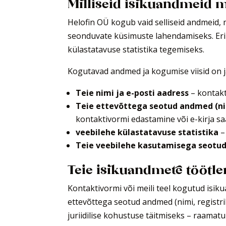
Milliseid isikuandmeid 
Helofin OÜ kogub vaid selliseid andmeid, 
seonduvate küsimuste lahendamiseks. Eri
külastatavuse statistika tegemiseks.
Kogutavad andmed ja kogumise viisid on 
Teie nimi ja e-posti aadress
– kontakt
Teie ettevõttega seotud andmed (nim
kontaktivormi edastamine või e-kirja sa
veebilehe külastatavuse statistika
–
Teie veebilehe kasutamisega seotu
Teie isikuandmete töötl
Kontaktivormi või meili teel kogutud isik
ettevõttega seotud andmed (nimi, registri
juriidilise kohustuse täitmiseks – raamat