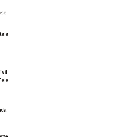
ise
tele
s
Teil
Teie
ada.
tame