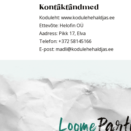
Kontaktandmed
Koduleht: www.kodulehehaldjas.ee
Ettevõte: Helofin OÜ
Aadress: Pikk 17, Elva
Telefon: +372 58145166
E-post: madli@kodulehehaldjas.ee