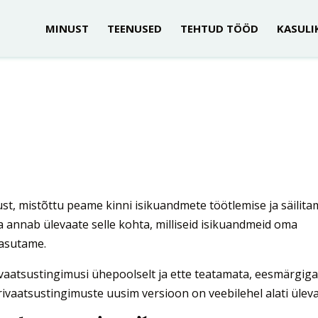
MINUST
TEENUSED
TEHTUD TÖÖD
KASULI
st, mistõttu peame kinni isikuandmete töötlemise ja säilita
a annab ülevaate selle kohta, milliseid isikuandmeid oma
kasutame.
vaatsustingimusi ühepoolselt ja ette teatamata, eesmärgig
ivaatsustingimuste uusim versioon on veebilehel alati üleva