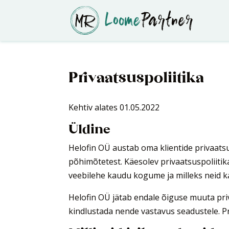
Privaatsuspoliitika
Kehtiv alates 01.05.2022
Üldine
Helofin OÜ austab oma klientide privaatsu
põhimõtetest. Käesolev privaatsuspoliitik
veebilehe kaudu kogume ja milleks neid 
Helofin OÜ jätab endale õiguse muuta pri
kindlustada nende vastavus seadustele. Pr