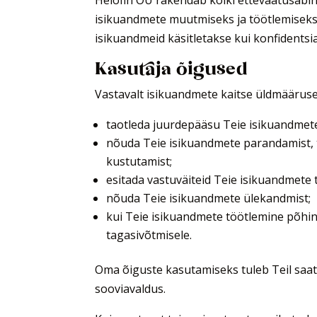
Helofin OÜ rakendab kõiki ettevaatusabi
isikuandmete muutmiseks ja töötlemiseks o
isikuandmeid käsitletakse kui konfidentsi
Kasutaja õigused
Vastavalt isikuandmete kaitse üldmääruses
taotleda juurdepääsu Teie isikuandmete
nõuda Teie isikuandmete parandamist, t
kustutamist;
esitada vastuväiteid Teie isikuandmete 
nõuda Teie isikuandmete ülekandmist;
kui Teie isikuandmete töötlemine põhi
tagasivõtmisele.
Oma õiguste kasutamiseks tuleb Teil saat
sooviavaldus.