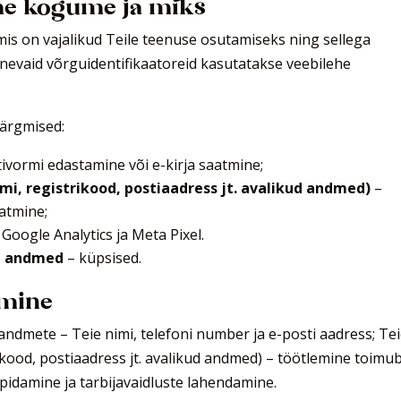
me kogume ja miks
mis on vajalikud Teile teenuse osutamiseks ning sellega
nevaid võrguidentifikaatoreid kasutatakse veebilehe
järgmised:
ivormi edastamine või e-kirja saatmine;
i, registrikood, postiaadress jt. avalikud andmed)
–
atmine;
 Google Analytics ja Meta Pixel.
d andmed
– küpsised.
emine
uandmete – Teie nimi, telefoni number ja e-posti aadress; Te
kood, postiaadress jt. avalikud andmed) – töötlemine toimu
upidamine ja tarbijavaidluste lahendamine.