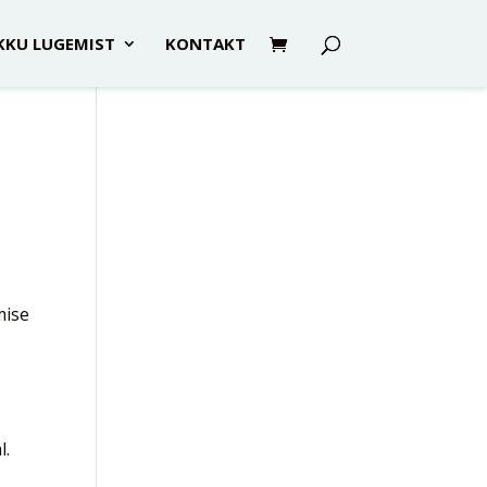
KKU LUGEMIST
KONTAKT
mise
a
l.