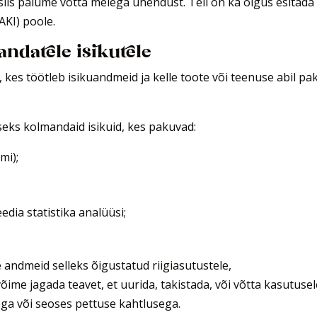
, siis palume võtta meiega ühendust. Teil on ka õigus esitada
AKI) poole.
datele isikutele
 kes töötleb isikuandmeid ja kelle toote või teenuse abil pa
eks kolmandaid isikuid, kes pakuvad:
mi);
dia statistika analüüsi;
 andmeid selleks õigustatud riigiasutustele,
õime jagada teavet, et uurida, takistada, või võtta kasutuse
a või seoses pettuse kahtlusega.