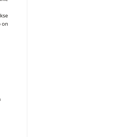
akse
o on
i
a