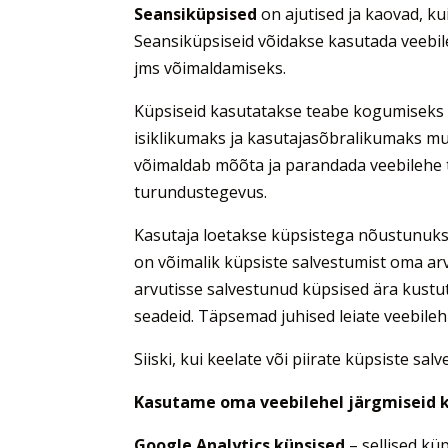
Seansiküpsised
on ajutised ja kaovad, ku
Seansiküpsiseid võidakse kasutada veebil
jms võimaldamiseks.
Küpsiseid kasutatakse teabe kogumiseks s
isiklikumaks ja kasutajasõbralikumaks muu
võimaldab mõõta ja parandada veebilehe t
turundustegevus.
Kasutaja loetakse küpsistega nõustunuks, 
on võimalik küpsiste salvestumist oma arvu
arvutisse salvestunud küpsised ära kustu
seadeid. Täpsemad juhised leiate veebileh
Siiski, kui keelate või piirate küpsiste sa
Kasutame oma veebilehel järgmiseid k
Google Analytics küpsised
– sellised kü