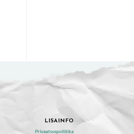
LISAINFO
Privaatsuspoliitika