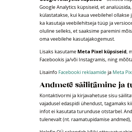
Google Analytics küpsiseid, et analüüsida,
külastatakse, kui kaua veebilehel ollakse 
ka kasutaja veebilehitseja tüüp ja versio
oluline selleks, et saaksime paremini mõi
oma veebilehe kasutajakogemust.
Lisaks kasutame
Meta Pixel küpsiseid
, 
Facebookis ja/või Instagramis, ning mõõta 
Lisainfo
Facebooki reklaamide
ja
Meta Pi
Andmete säilitamine ja t
Kontaktivormi ja kirjavahetuse sisu säilit
vajadusel edaspidi ühendust, tagamaks ki
infot ei kasutata turunduse otstarbel. A
tulenevalt (nt. raamatupidamise andmed), 