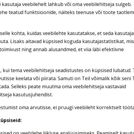
i kasutaja veebilehelt lahkub või oma veebilehitseja sulgeb.
ehe teatud funktsioonide, näiteks teenuse või toote taotlem
elle kohta, kuidas veebilehte kasutatakse, et seda kasutaja
ta. Lisaks aitavad küpsised koguda kasutajastatistikat, mi
oimivust ning annab alusandmed, et viia läbi efektiivne
kui tema veebilehitseja seadistustes on küpsised lubatud. 
tisse keelata või piirata. Samuti on Teil võimalik kõik seni 
tada. Selleks peate muutma oma veebilehitseja vastavaid
itseja kasutusjuhendist.
lvestumist oma arvutisse, ei pruugi veebileht korrektselt tööt
üpsiseid:
psised on veebilehe liikluse analüüsimiseks. Peamiselt kasu