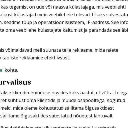
 kas tegemist on uue või naasva külastajaga, mis veebilehti
ja kust külastajad meie veebilehele tulevad. Lisaks salvestat
on, seadme tüüp ja operatsioonisüsteem, IP-aadress. See inf
sta oma veebilehe külastajate käitumist ja parandada seeläb
mis võimaldavad meil suunata teile reklaame, mida näete
taoliste reklaamide efektiivsust.
xel
kohta.
urvalisus
atakse klienditeeninduse huvides kaks aastat, et võtta Teieg
iret suhtlust oma klientide ja muude osapooltega. Kogutud
ndmeid, mida oleme kohustatud säilitama õigusaktidest
säilitame õigusaktides sätestatud nõuetest lähtuvalt.