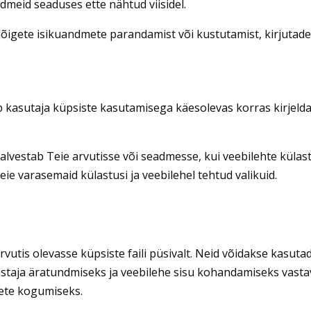
ndmeid seaduses ette nähtud viisidel.
aõigete isikuandmete parandamist või kustutamist, kirjutad
 kasutaja küpsiste kasutamisega käesolevas korras kirjeld
 salvestab Teie arvutisse või seadmesse, kui veebilehte külast
ie varasemaid külastusi ja veebilehel tehtud valikuid.
arvutis olevasse küpsiste faili püsivalt. Neid võidakse kasuta
astaja äratundmiseks ja veebilehe sisu kohandamiseks vasta
mete kogumiseks.