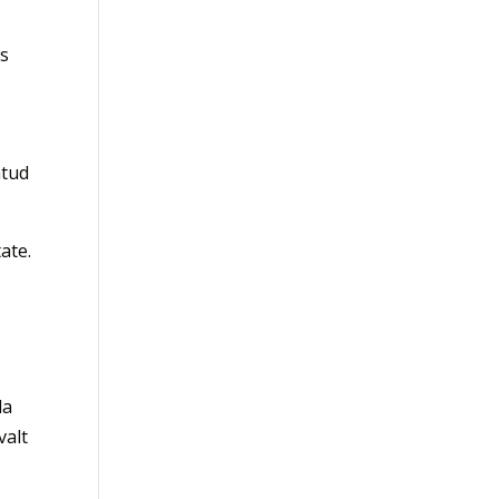
es
atud
ate.
da
valt