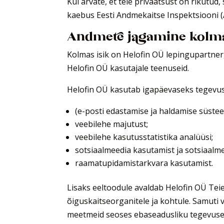
Kui arvate, et teie privaatsust on rikutud
kaebus Eesti Andmekaitse Inspektsiooni (
Andmete jagamine kolman
Kolmas isik on Helofin OÜ lepingupartner,
Helofin OÜ kasutajale teenuseid.
Helofin OÜ kasutab igapäevaseks tegevus
(e-posti edastamise ja haldamise süstee
veebilehe majutust;
veebilehe kasutusstatistika analüüsi;
sotsiaalmeedia kasutamist ja sotsiaalmee
raamatupidamistarkvara kasutamist.
Lisaks eeltoodule avaldab Helofin OÜ Teie
õiguskaitseorganitele ja kohtule. Samuti v
meetmeid seoses ebaseadusliku tegevuseg