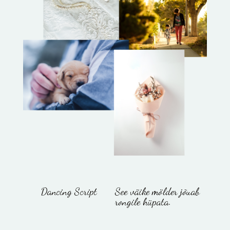
Dancing Script
See väike mölder jõuab
rongile hüpata.