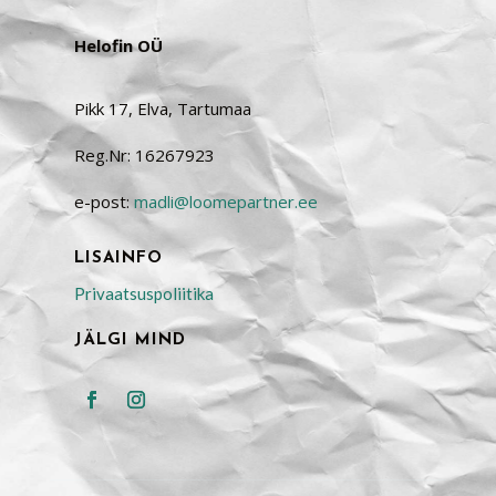
Helofin OÜ
Pikk 17, Elva, Tartumaa
Reg.Nr: 16267923
e-post:
madli@loomepartner.ee
LISAINFO
Privaatsuspoliitika
JÄLGI MIND