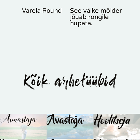
Varela Round
See väike mölder
jõuab rongile
hüpata.
Kõik arhetüübid