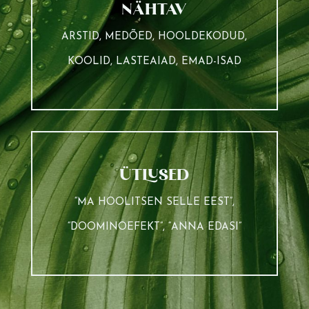
NÄHTAV
ARSTID, MEDÕED, HOOLDEKODUD,
KOOLID, LASTEAIAD, EMAD-ISAD
ÜTLUSED
“MA HOOLITSEN SELLE EEST”,
“DOOMINOEFEKT”, “ANNA EDASI”