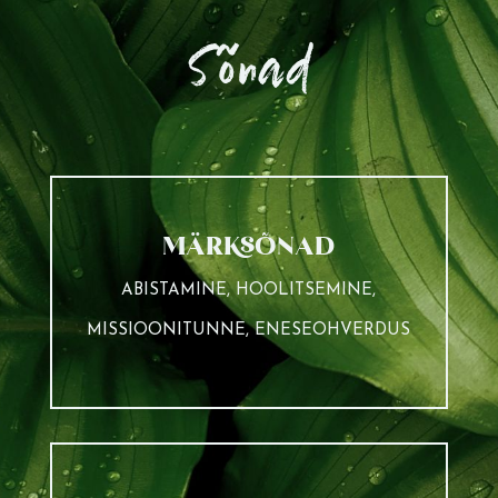
Sõnad
MÄRKSÕNAD
ABISTAMINE, HOOLITSEMINE,
MISSIOONITUNNE, ENESEOHVERDUS