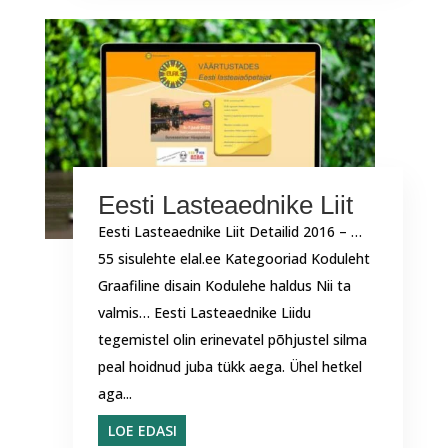
Eesti Lasteaednike Liit
Eesti Lasteaednike Liit Detailid 2016 – …
55 sisulehte elal.ee Kategooriad Koduleht
Graafiline disain Kodulehe haldus Nii ta
valmis… Eesti Lasteaednike Liidu
tegemistel olin erinevatel põhjustel silma
peal hoidnud juba tükk aega. Ühel hetkel
aga...
LOE EDASI